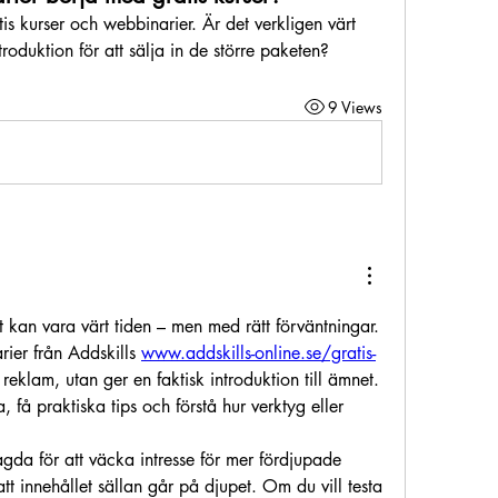
tis kurser och webbinarier. Är det verkligen värt 
ntroduktion för att sälja in de större paketen?
9 Views
et kan vara värt tiden – men med rätt förväntningar. 
ier från Addskills 
www.addskills-online.se/gratis-
 reklam, utan ger en faktisk introduktion till ämnet. 
 få praktiska tips och förstå hur verktyg eller 
gda för att väcka intresse för mer fördjupade 
tt innehållet sällan går på djupet. Om du vill testa 