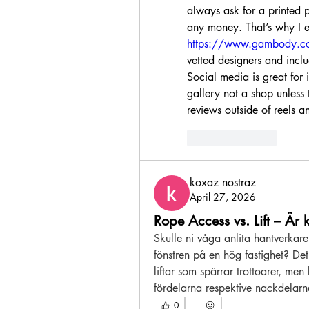
always ask for a printed p
https://www.gambody.c
vetted designers and includ
Social media is great for in
gallery not a shop unless 
reviews outside of reels an
Like
Reply
koxaz nostraz
April 27, 2026
Rope Access vs. Lift – Är
Skulle ni våga anlita hantverkare 
fönstren på en hög fastighet? Det 
liftar som spärrar trottoarer, men
fördelarna respektive nackdelarn
0