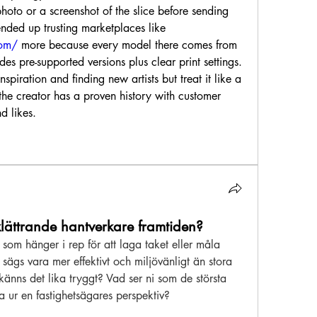
hoto or a screenshot of the slice before sending 
any money. That’s why I ended up trusting marketplaces like 
om/
 more because every model there comes from 
es pre-supported versions plus clear print settings. 
spiration and finding new artists but treat it like a 
the creator has a proven history with customer 
d likes.
 klättrande hantverkare framtiden?
som hänger i rep för att laga taket eller måla 
sägs vara mer effektivt och miljövänligt än stora 
 känns det lika tryggt? Vad ser ni som de största 
a ur en fastighetsägares perspektiv?