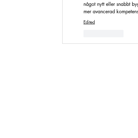
något nytt eller snabbt by
mer avancerad kompetensut
Edited
Like
Reply