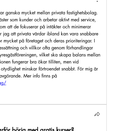
rar ganska mycket mellan privata fastighetsbolag. 
äster som kunder och arbetar aktivt med service, 
 att de fokuserar på intäkter och minimerar 
r jag att privata värdar ibland kan vara snabbare 
 mycket på företaget och deras prioriteringar. I 
ssättning och villkor ofta genom förhandlingar 
resgästföreningen, vilket ska skapa balans mellan 
nen fungerar bra ökar tilliten, men vid 
otydlighet minskar förtroendet snabbt. För mig är 
tydlig service och ansvar avgörande. Mer info finns på 
ag/
Varför börja med gratis kurser?