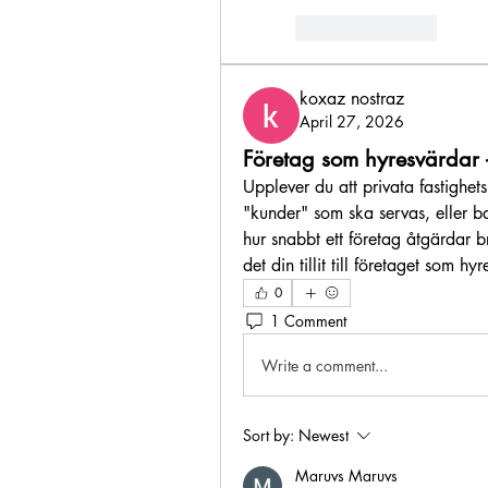
Like
Reply
koxaz nostraz
April 27, 2026
Företag som hyresvärdar –
Upplever du att privata fastighet
"kunder" som ska servas, eller ba
hur snabbt ett företag åtgärdar b
det din tillit till företaget som hy
0
1 Comment
Write a comment...
Sort by:
Newest
Maruvs Maruvs