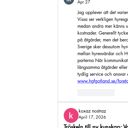
Apr 27
Jag upplever att det varie
Vissa ser verkligen hyresg
medan andra mer känns som
kostnader. Generellt tycke
på åtgärder, men det beror
Sverige sker dessutom hyre
mellan hyresvärdar och Hy
parterna När kommunikatio
långsamma åtgärder eller 
www.hgfgotland.se/foret
Like
Reply
koxaz nostraz
April 17, 2026
Tröskeln till ny kunskap: 