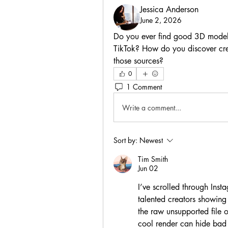
Jessica Anderson
June 2, 2026
Do you ever find good 3D models 
TikTok? How do you discover creat
those sources?
0
1 Comment
Write a comment...
Sort by:
Newest
Tim Smith
Jun 02
I’ve scrolled through Ins
talented creators showing 
the raw unsupported file o
cool render can hide bad t